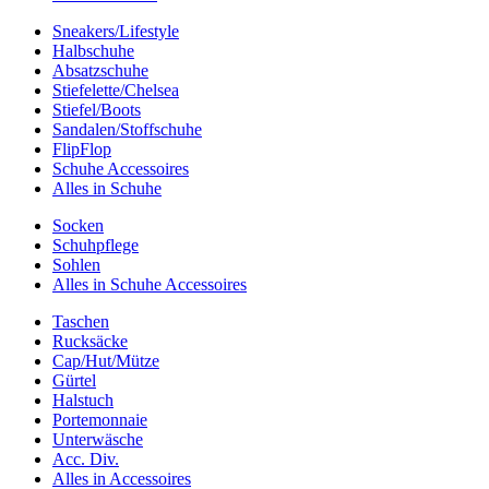
Sneakers/Lifestyle
Halbschuhe
Absatzschuhe
Stiefelette/Chelsea
Stiefel/Boots
Sandalen/Stoffschuhe
FlipFlop
Schuhe Accessoires
Alles in Schuhe
Socken
Schuhpflege
Sohlen
Alles in Schuhe Accessoires
Taschen
Rucksäcke
Cap/Hut/Mütze
Gürtel
Halstuch
Portemonnaie
Unterwäsche
Acc. Div.
Alles in Accessoires