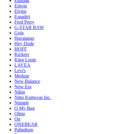
Eastpak
Edwin
Elvine
Espadrij
Fred Perry
G-STAR RAW
Gola
Havaianas
Hey Dude
HOFF
Kickers
King Louie
LAVEA
Levi's
Meduse
New Balance
New Era
Nikin
Nitto Knitwear Inc.
Nümph
O My Bag
Olmo
On
ONEBEAR
Palladium