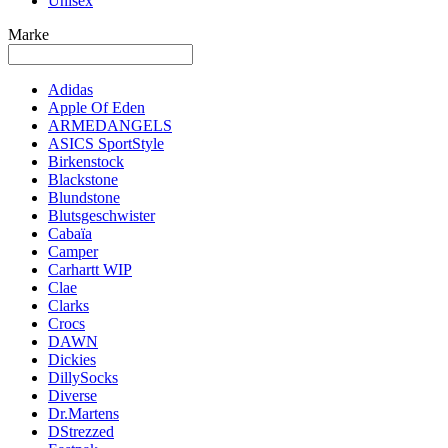
Unisex
Marke
Adidas
Apple Of Eden
ARMEDANGELS
ASICS SportStyle
Birkenstock
Blackstone
Blundstone
Blutsgeschwister
Cabaïa
Camper
Carhartt WIP
Clae
Clarks
Crocs
DAWN
Dickies
DillySocks
Diverse
Dr.Martens
DStrezzed