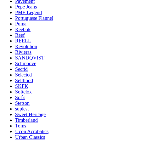
Pavement
Pepe Jeans
PME Legend
Portuguese Flannel
Puma
Reebok
Reef
REELL
Revolution
Rivieras
SANDQVIST
Schmoove
Secrid
Selected
Selfhood
SKFK
Softclox
Sol`s
Stetson
suplest
Sweet Heritage
Timberland
Toms
Ucon Acrobatics
Urban Classics