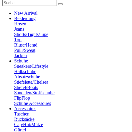
New Arrival
Bekleidung
Hosen
Jeans
Shorts/Tights/Jupe
Top
Bluse/Hemd
Pulli/Sweat
Jacken
Schuhe
Sneakers/Lifestyle
Halbschuhe
Absatzschuhe
Stiefelette/Chelsea
Stiefel/Boots
Sandalen/Stoffschuhe
FlipFlop
Schuhe Accessoires
Accessoires
Taschen
Rucksäcke
Cap/Hut/Mütze
Gürtel